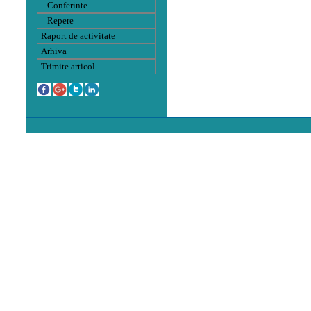
Conferinte
Repere
Raport de activitate
Arhiva
Trimite articol