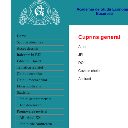
Academia de Studii Econom
Bucuresti
Home
Cuprins general
Scop și obiective
Autor:
Acces deschis
Indexare în BDI
JEL:
Editorial Board
DOI:
Tematica revistei
Cuvinte cheie:
Ghidul autorilor
Abstract:
Ghidul recenzorilor
Etica publicarii
Statistici
Indici scientometrici
Top descarcari
Promovarea revistei
AE - Anul XX
Intalnirile Amfiteatru