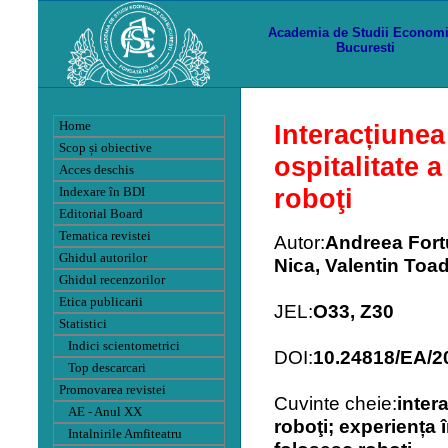
Academia de Studii Econom
Bucuresti
Home
Interacțiune
Scop și obiective
ospitalitate a
Acces deschis
roboţi
Indexare în BDI
Editorial Board
Tematica revistei
Autor:
Andreea Fort
Ghidul autorilor
Nica, Valentin Toa
Ghidul recenzorilor
Etica publicarii
JEL:
O33, Z30
Statistici
Indici scientometrici
DOI:
10.24818/EA/2
Top descarcari
Promovarea revistei
Cuvinte cheie:
inter
AE - Anul XX
roboţi; experiența î
Intalnirile Amfiteatru