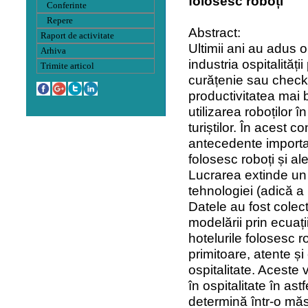
folosesc roboți
Conferinte
Repere
Abstract:
Raport de activitate
Ultimii ani au adus o
Arhiva
industria ospitalităț
Trimite articol
curățenie sau check-
productivitatea mai
utilizarea roboților 
turiștilor. În acest 
antecedente important
folosesc roboți și al
Lucrarea extinde un m
tehnologiei (adică a 
Datele au fost colec
modelării prin ecuați
hotelurile folosesc r
primitoare, atente și
ospitalitate. Aceste 
în ospitalitate în as
determină într-o măs