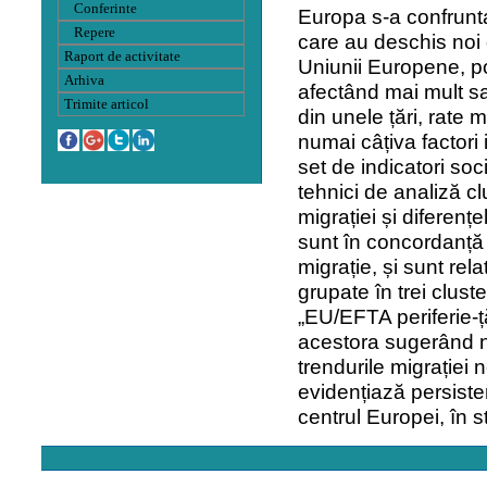
Conferinte
Europa s-a confrunta
Repere
care au deschis noi o
Raport de activitate
Uniunii Europene, po
Arhiva
afectând mai mult sau
Trimite articol
din unele țări, rate 
numai câțiva factori
set de indicatori so
tehnici de analiză cl
migrației și diferenț
sunt în concordanță c
migrație, și sunt rel
grupate în trei clust
„EU/EFTA periferie-ță
acestora sugerând n
trendurile migrației n
evidențiază persiste
centrul Europei, în s