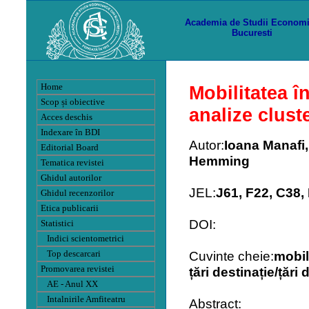
Academia de Studii Econom
Bucuresti
Home
Mobilitatea î
Scop și obiective
analize clust
Acces deschis
Indexare în BDI
Autor:
Ioana Manafi
Editorial Board
Hemming
Tematica revistei
Ghidul autorilor
JEL:
J61, F22, C38,
Ghidul recenzorilor
Etica publicarii
DOI:
Statistici
Indici scientometrici
Cuvinte cheie:
mobili
Top descarcari
Promovarea revistei
țări destinație/țări 
AE - Anul XX
Intalnirile Amfiteatru
Abstract: