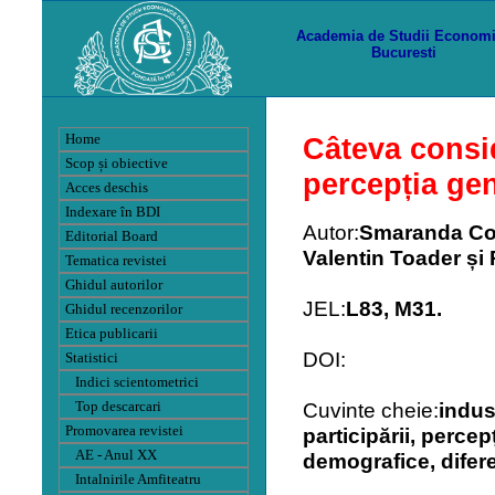
Academia de Studii Econom
Bucuresti
Home
Câteva consid
Scop și obiective
percepția gen
Acces deschis
Indexare în BDI
Autor:
Smaranda Cos
Editorial Board
Valentin Toader și
Tematica revistei
Ghidul autorilor
JEL:
L83, M31.
Ghidul recenzorilor
Etica publicarii
DOI:
Statistici
Indici scientometrici
Cuvinte cheie:
indus
Top descarcari
Promovarea revistei
participării, percepț
AE - Anul XX
demografice, difere
Intalnirile Amfiteatru