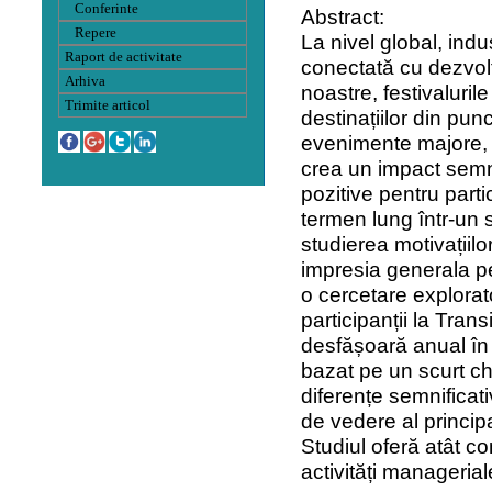
Conferinte
Abstract:
Repere
La nivel global, indu
Raport de activitate
conectată cu dezvolta
Arhiva
noastre, festivaluril
Trimite articol
destinațiilor din pun
evenimente majore, 
crea un impact semni
pozitive pentru par
termen lung într-un s
studierea motivațiilor
impresia generala pen
o cercetare explorato
participanții la Tran
desfășoară anual în 
bazat pe un scurt ch
diferențe semnificati
de vedere al principa
Studiul oferă atât co
activități managerial